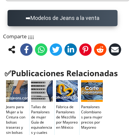
Modelos de Jeans a la venta
Comparte ¡¡¡¡
Publicaciones Relacionadas
Jeans para
Tallas de
Fábrica de
Pantalones
Mujer a la
Pantalones
Pantalones
Colombiano
Cintura con
de mujer
de Mezclilla
s para mujer
bolsas
Guía de
por Mayoreo
precios por
traseras y
equivalencia
en México
Mayoreo
sin bolsas
s y cuales